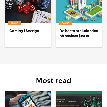
CASINO
CASINO
iGaming i Sverige
De bästa erbjudanden
på casinos just nu
Most read