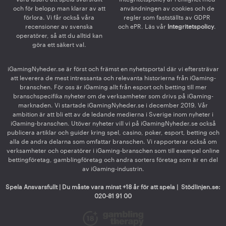
och för belopp man klarar av att
användningen av cookies och de
förlora. Vi får också våra
regler som fastställts av GDPR
recensioner av svenska
och ePR. Läs vår
Integritetspolicy
.
operatörer, så att du alltid kan
göra ett säkert val.
iGamingNyheder.se är först och främst en nyhetsportal där vi eftersträvar
att leverera de mest intressanta och relevanta historierna från iGaming-
branschen. För oss är iGaming allt från esport och betting till mer
branschspecifika nyheter om de verksamheter som drivs på iGaming-
marknaden. Vi startade iGamingNyheder.se i december 2019. Vår
ambition är att bli ett av de ledande medierna i Sverige inom nyheter i
iGaming-branschen. Utöver nyheter vill vi på iGamingNyheder.se också
publicera artiklar och guider kring spel, casino, poker, esport, betting och
alla de andra delarna som omfattar branschen. Vi rapporterar också om
verksamheter och operatörer i iGaming-branschen som till exempel online
bettingföretag, gamblingföretag och andra sorters företag som är en del
av iGaming-industrin.
Spela Ansvarsfullt | Du måste vara minst +18 år för att spela |
Stödlinjen.se
:
020-81 91 00