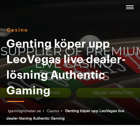
Casino
Genting köper upp
LeoVegas live dealer-
lösning Authentic
Gaming
›
›
Igamingnyheter.se
Casino
Genting köper upp LeoVegas live
dealer-lösning Authentic Gaming