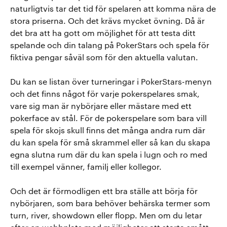
naturligtvis tar det tid för spelaren att komma nära de
stora priserna. Och det krävs mycket övning. Då är
det bra att ha gott om möjlighet för att testa ditt
spelande och din talang på PokerStars och spela för
fiktiva pengar såväl som för den aktuella valutan.
Du kan se listan över turneringar i PokerStars-menyn
och det finns något för varje pokerspelares smak,
vare sig man är nybörjare eller mästare med ett
pokerface av stål. För de pokerspelare som bara vill
spela för skojs skull finns det många andra rum där
du kan spela för små skrammel eller så kan du skapa
egna slutna rum där du kan spela i lugn och ro med
till exempel vänner, familj eller kollegor.
Och det är förmodligen ett bra ställe att börja för
nybörjaren, som bara behöver behärska termer som
turn, river, showdown eller flopp. Men om du letar