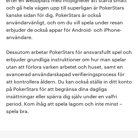
efter en webbplats med möjligheter att starta smått
och gå hela vägen upp till superligan är PokerStars
kanske sidan för dig. PokerStars är också
användarvänligt, och om du vill spela under resan
erbjuder de också appar för Android- och iPhone-
användare.
Dessutom arbetar PokerStars för ansvarsfullt spel och
erbjuder grundliga instruktioner om hur man spelar
utan att förlora varken arbetet och huset, samt en
avancerad användarskapad verifieringsprocess för
att kontrollera åldern. Du kan också ställa in ditt konto
på PokerStars för att begränsa dina dagliga
insättningar eller spärra dig själv under en valfri
period. Kom ihåg att spela lagom och inte minst –
spela bra.