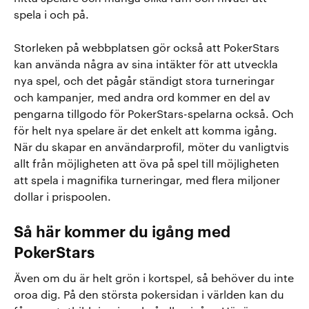
spela i och på.
Storleken på webbplatsen gör också att PokerStars
kan använda några av sina intäkter för att utveckla
nya spel, och det pågår ständigt stora turneringar
och kampanjer, med andra ord kommer en del av
pengarna tillgodo för PokerStars-spelarna också. Och
för helt nya spelare är det enkelt att komma igång.
När du skapar en användarprofil, möter du vanligtvis
allt från möjligheten att öva på spel till möjligheten
att spela i magnifika turneringar, med flera miljoner
dollar i prispoolen.
Så här kommer du igång med
PokerStars
Även om du är helt grön i kortspel, så behöver du inte
oroa dig. På den största pokersidan i världen kan du