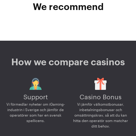
We recommend
How we compare casinos
Support
Casino Bonus
Vi förmedlar nyheter om iGaming-
Vi jämför välkomstbonusar,
industrin i Sverige och jämför de
inbetalningsbonusar och
operatörer som har en svensk
omsättningskrav, så att du kan
spellicens.
hitta den operatör som matchar
ditt behov.