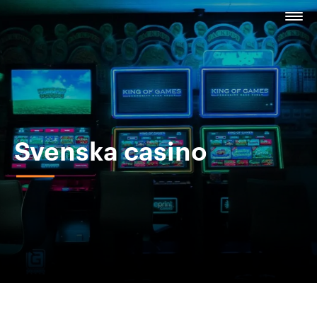
Svenska casino