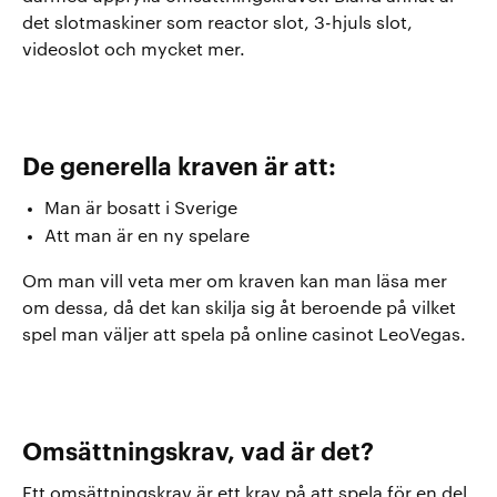
det slotmaskiner som reactor slot, 3-hjuls slot,
videoslot och mycket mer.
De generella kraven är att:
Man är bosatt i Sverige
Att man är en ny spelare
Om man vill veta mer om kraven kan man läsa mer
om dessa, då det kan skilja sig åt beroende på vilket
spel man väljer att spela på online casinot LeoVegas.
Omsättningskrav, vad är det?
Ett omsättningskrav är ett krav på att spela för en del