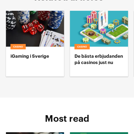
CASINO
CASINO
iGaming i Sverige
De bästa erbjudanden
på casinos just nu
Most read