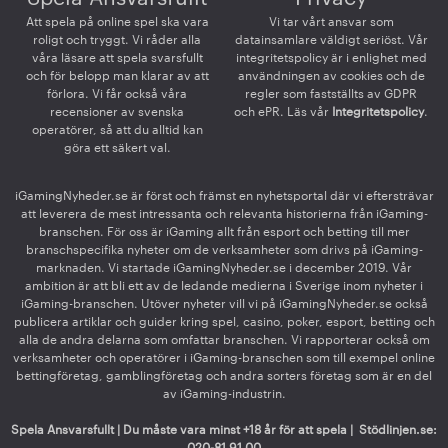
Att spela på online spel ska vara
Vi tar vårt ansvar som
roligt och tryggt. Vi råder alla
datainsamlare väldigt seriöst. Vår
våra läsare att spela svarsfullt
integritetspolicy är i enlighet med
och för belopp man klarar av att
användningen av cookies och de
förlora. Vi får också våra
regler som fastställts av GDPR
recensioner av svenska
och ePR. Läs vår
Integritetspolicy
.
operatörer, så att du alltid kan
göra ett säkert val.
iGamingNyheder.se är först och främst en nyhetsportal där vi eftersträvar
att leverera de mest intressanta och relevanta historierna från iGaming-
branschen. För oss är iGaming allt från esport och betting till mer
branschspecifika nyheter om de verksamheter som drivs på iGaming-
marknaden. Vi startade iGamingNyheder.se i december 2019. Vår
ambition är att bli ett av de ledande medierna i Sverige inom nyheter i
iGaming-branschen. Utöver nyheter vill vi på iGamingNyheder.se också
publicera artiklar och guider kring spel, casino, poker, esport, betting och
alla de andra delarna som omfattar branschen. Vi rapporterar också om
verksamheter och operatörer i iGaming-branschen som till exempel online
bettingföretag, gamblingföretag och andra sorters företag som är en del
av iGaming-industrin.
Spela Ansvarsfullt | Du måste vara minst +18 år för att spela |
Stödlinjen.se
: