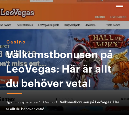
Casino
Välkomstbonusen på
LeoVegas: Här är allt
du behöver veta!
›
›
Igamingnyheter.se
Casino
Välkomstbonusen på LeoVegas: Här
är allt du behöver veta!