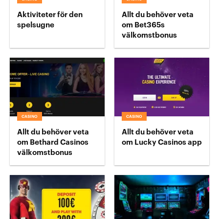
Aktiviteter för den
Allt du behöver veta
spelsugne
om Bet365s
välkomstbonus
CASINO
CASINO
Allt du behöver veta
Allt du behöver veta
om Bethard Casinos
om Lucky Casinos app
välkomstbonus