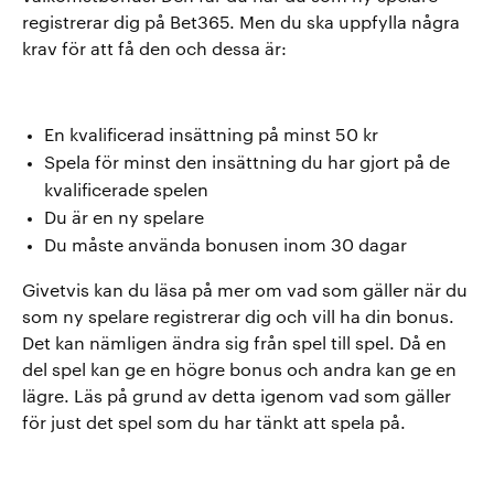
registrerar dig på Bet365. Men du ska uppfylla några
krav för att få den och dessa är:
En kvalificerad insättning på minst 50 kr
Spela för minst den insättning du har gjort på de
kvalificerade spelen
Du är en ny spelare
Du måste använda bonusen inom 30 dagar
Givetvis kan du läsa på mer om vad som gäller när du
som ny spelare registrerar dig och vill ha din bonus.
Det kan nämligen ändra sig från spel till spel. Då en
del spel kan ge en högre bonus och andra kan ge en
lägre. Läs på grund av detta igenom vad som gäller
för just det spel som du har tänkt att spela på.