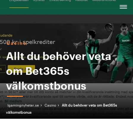
Casino
Allt du behöver veta
om Bet365s
välkomstbonus
›
›
Igamingnyheter.se
Casino
Allt du behöver veta om Bet365s
välkomstbonus